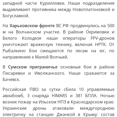
западной части Курилловки. Наши подразделения
выдавливают противника между Новоплатоновкой и
Богуславкой.
На
Харьковском фронте
ВС РФ продвинулись на 500
м на Волчанском участке. В районе Охримовки и
Белого Колодезя наши операторы FPV-дронов
уничтожают вражескую технику, включая НРТК. От
Рыбалкино бои смещаются по лесам на юг, по
направлению к Малой Волчьей.
В
Сумском приграничье
основные бои в районе
Писаревки и Иволжанского. Наши сражаются за
Бачевск.
Российская ПВО за сутки сбила 10 управляемых
авиабомб, 3 снаряда HIMARS и 381 БПЛА. Ночью
возник пожар на Ильском НПЗ в Краснодарском крае.
Украинские дроны атаковали междугороднюю
электричку на станции Джанкой в Крыму: состав