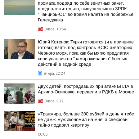
промаха подряд по себе зенитных ракет,
предположительно, выпущенных из ЗРПК
"Панцирь-С1" во время налета на побережье
Геленджика
Вчера, 13:54
Юрий Котенок: Турки готовятся (и в принципе
готовы) взять под контроль ВСЮ акваторию
Черного моря, пока как бы мягко предлагая
свои условия по "замораживанию" боевых
действий в водной среде
Вчера, 22:24
Двух детей, пострадавших при атаке БПЛА в
Архипо-Осиповке, перевели в РДКБ в Москве
Вчера, 20:21
«Транжира, больше 300 рублей в день я тебе
не дам»: муж экономил на мне, а свекрови
тайно подарил квартиру
00:06