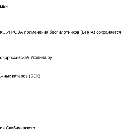
емьи
.. УГРОЗА применения беспилотников (БПЛА) сохраняется
овороссийска//
Украина.ру
ажных катеров (БЭК)
ия Скабичевского