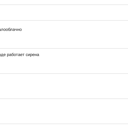
малооблачно
оде работает сирена