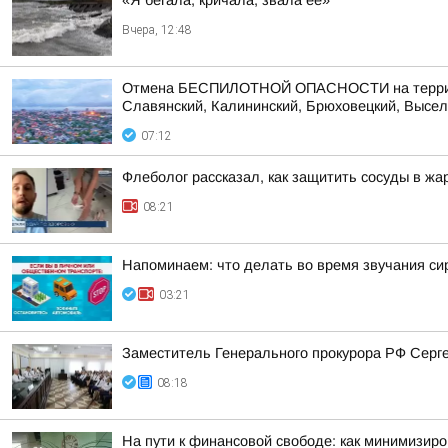
«Я бегала, кричала, звала ее»
Вчера, 12:48
Отмена БЕСПИЛОТНОЙ ОПАСНОСТИ на территории
Славянский, Калининский, Брюховецкий, Выселк
07:12
Флеболог рассказал, как защитить сосуды в жа
08:21
Напоминаем: что делать во время звучания си
03:21
Заместитель Генерального прокурора РФ Сергей
08:18
На пути к финансовой свободе: как минимизиро