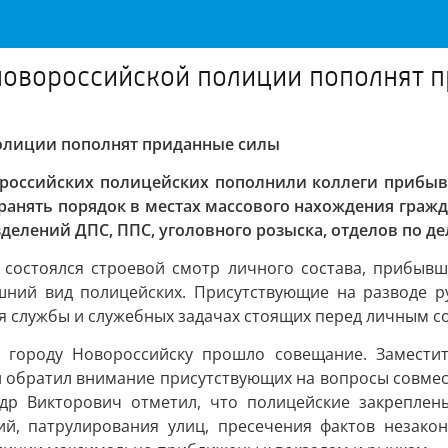
 новороссийской полиции пополнят 
полиции пополнят приданные силы
вороссийских полицейских пополнили коллеги прибыв
ранять порядок в местах массового нахождения гражд
делений ДПС, ППС, уголовного розыска, отделов по д
 состоялся строевой смотр личного состава, прибывш
ешний вид полицейских. Присутствующие на разводе р
я службы и служебных задачах стоящих перед личным с
 городу Новороссийску прошло совещание. Замести
 обратил внимание присутствующих на вопросы совмес
др Викторович отметил, что полицейские закреплен
й, патрулирования улиц, пресечения фактов незако