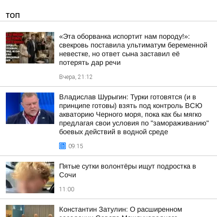
ТОП
«Эта оборванка испортит нам породу!»:
свекровь поставила ультиматум беременной
невестке, но ответ сына заставил её
потерять дар речи
Вчера, 21:12
Владислав Шурыгин: Турки готовятся (и в
принципе готовы) взять под контроль ВСЮ
акваторию Черного моря, пока как бы мягко
предлагая свои условия по "замораживанию"
боевых действий в водной среде
09:15
Пятые сутки волонтёры ищут подростка в
Сочи
11:00
Константин Затулин: О расширенном