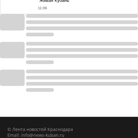
"Живая Кубань"
11:06
© Лента новостей Краснодара
Email:
info@news-kuban.ru