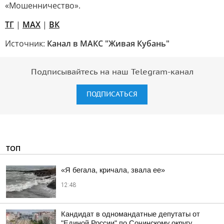
«Мошенничество».
TГ
|
MAX
|
ВК
Источник:
Канал в МАКС "Живая Кубань"
Подписывайтесь на наш Telegram-канал
ПОДПИСАТЬСЯ
ТОП
«Я бегала, кричала, звала ее»
12:48
Кандидат в одномандатные депутаты от
"Единой России" по Сочинскому округу