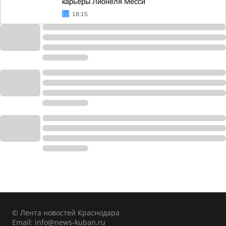
карьеры Лионеля Месси
18:15
© Лента новостей Краснодара
Email:
info@news-kuban.ru