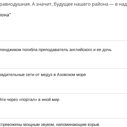
еравнодушная. А значит, будущее нашего района — в на
йона"
еленджиком погибла преподаватель английского и ее дочь
радительные сети от медуз в Азовском море
йти через «портал» в иной мир
встревожены мощным звуком, напоминающим взрыв