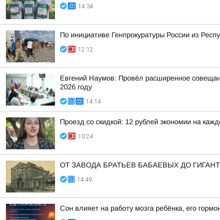
14:34
По инициативе Генпрокуратуры России из Рес
12:12
Евгений Наумов: Провёл расширенное совещан
2026 году
14:14
Проезд со скидкой: 12 рублей экономии на каж
10:24
ОТ ЗАВОДА БРАТЬЕВ БАБАЕВЫХ ДО ГИГА
14:49
Сон влияет на работу мозга ребёнка, его горм