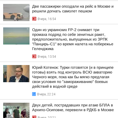
Две пассажирки опоздали на рейс в Москве и
решили догнать самолет пешком
Вчера, 16:54
Один из украинских FP-2 снимает три
промаха подряд по себе зенитных ракет,
предположительно, выпущенных из ЗРПК
"Панцирь-С1" во время налета на побережье
Геленджика
Вчера, 13:54
Юрий Котенок: Турки готовятся (и в принципе
готовы) взять под контроль ВСЮ акваторию
Черного моря, пока как бы мягко предлагая
свои условия по "замораживанию" боевых
действий в водной среде
Вчера, 22:24
Двух детей, пострадавших при атаке БПЛА в
Архипо-Осиповке, перевели в РДКБ в Москве
Вчера, 20:21