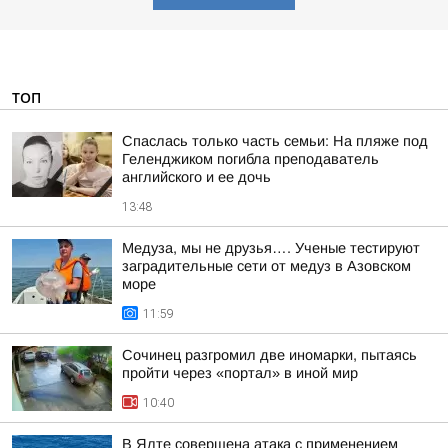
ТОП
Спаслась только часть семьи: На пляже под
Геленджиком погибла преподаватель
английского и ее дочь
13:48
Медуза, мы не друзья…. Ученые тестируют
заградительные сети от медуз в Азовском
море
11:59
Сочинец разгромил две иномарки, пытаясь
пройти через «портал» в иной мир
10:40
В Ялте совершена атака с применением