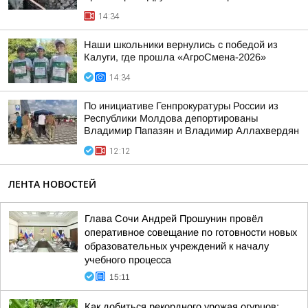
14:34
Наши школьники вернулись с победой из
Калуги, где прошла «АгроСмена-2026»
14:34
По инициативе Генпрокуратуры России из
Республики Молдова депортированы
Владимир Папазян и Владимир Аллахвердян
12:12
ЛЕНТА НОВОСТЕЙ
Глава Сочи Андрей Прошунин провёл
оперативное совещание по готовности новых
образовательных учреждений к началу
учебного процесса
15:11
Как добиться рекордного урожая огурцов: