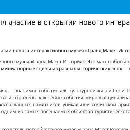
л участие в открытии нового интера
ытии нового интерактивного музея «Гранд Макет Ист
вного музея «Гранд Макет История». Это масштабный к
 миниатюрные сцены из разных исторических эпох
— о
ия» — значимое событие для культурной жизни Сочи. П
ства и отражены ключевые события мировых цивилиза
 воссозданных памятников уникальной сочинской архи
одним из самых посещаемых объектов туристического по
т создатель петербургского музея «Гранд Макет Россия»