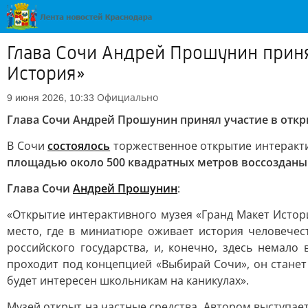
Глава Сочи Андрей Прошунин приня
История»
Официально
9 июня 2026, 10:33
Глава Сочи Андрей Прошунин принял участие в откр
В Сочи
состоялось
торжественное открытие интеракти
площадью около 500 квадратных метров воссозданы
Глава Сочи
Андрей Прошунин
:
«Открытие интерактивного музея «Гранд Макет Истор
место, где в миниатюре оживает история человече
российского государства, и, конечно, здесь немало
проходит под концепцией «Выбирай Сочи», он станет 
будет интересен школьникам на каникулах».
Музей открыт на частные средства. Автором выступае