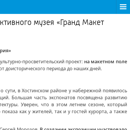
ктивного музея «Гранд Макет
ория»
ультурно-просветительский проект:
на макетном поле
т доисторического периода до наших дней.
о сути, в Хостинском районе у набережной появилось
ций. Большая часть экспонатов посвящена развитию
тектуры. Уверен, что в этом летнем сезоне, который
каза как у жителей, так и у гостей курорта, а также
 Сергей Морозов.
В создании экспозиции участвовало