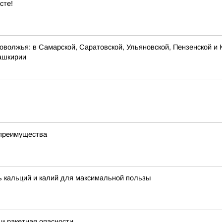
сте!
оволжья: в Самарской, Саратовской, Ульяновской, Пензенской и 
Башкирии
 преимущества
ть кальций и калий для максимальной пользы
и ракетная опасности