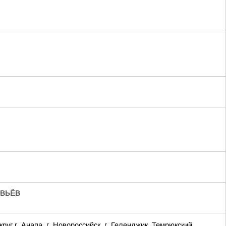
ВЬЁВ
г. Анапа, г. Новороссийск, г. Геленджик, Темрюкский,