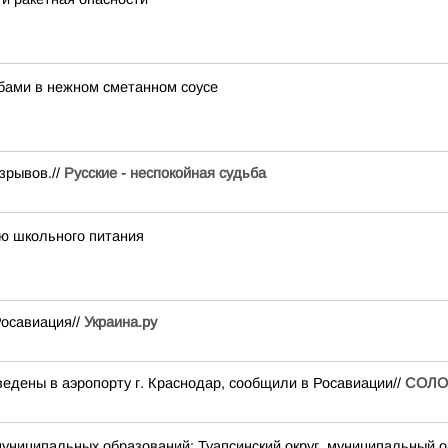
ибами в нежном сметанном соусе
зрывов.//
Русские - неспокойная судьба
ию школьного питания
Росавиация//
Украина.ру
едены в аэропорту г. Краснодар, сообщили в Росавиации//
СОЛО
альных образований: Туапсинский округ, муниципальный округ 