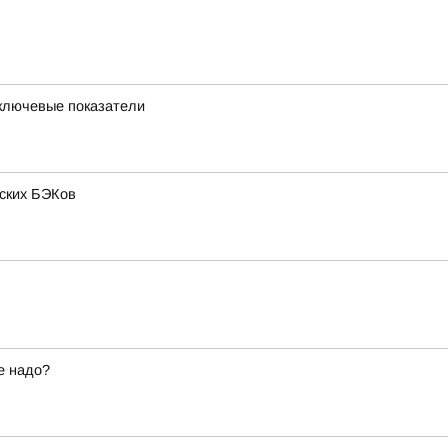
 ключевые показатели
нских БЭКов
е надо?