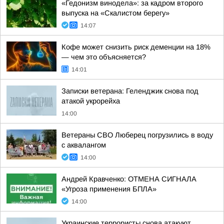
«Гедонизм винодела»: за кадром второго
выпуска на «Скалистом берегу»
14:07
Кофе может снизить риск деменции на 18%
— чем это объясняется?
14:01
Записки ветерана: Геленджик снова под
атакой укрорейха
14:00
Ветераны СВО Люберец погрузились в воду
с аквалангом
14:00
Андрей Кравченко: ОТМЕНА СИГНАЛА
«Угроза применения БПЛА»
14:00
Украинские террористы снова атакуют