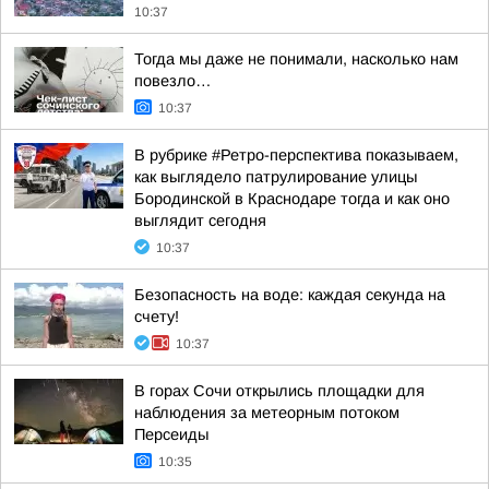
10:37
Тогда мы даже не понимали, насколько нам
повезло…
10:37
В рубрике #Ретро-перспектива показываем,
как выглядело патрулирование улицы
Бородинской в Краснодаре тогда и как оно
выглядит сегодня
10:37
Безопасность на воде: каждая секунда на
счету!
10:37
В горах Сочи открылись площадки для
наблюдения за метеорным потоком
Персеиды
10:35