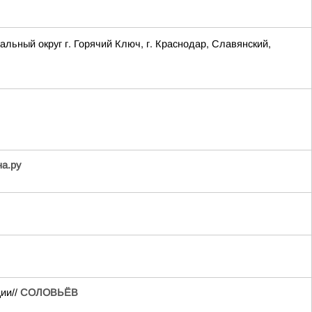
ый округ г. Горячий Ключ, г. Краснодар, Славянский,
на.ру
ии//
СОЛОВЬЁВ