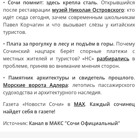
•
Сочи помнит: здесь крепла сталь
. Открывшийся
после реставрации
музей Николая Островского
: кто
идёт сюда сегодня, зачем современным школьникам
Павел Корчагин и что вызывает слёзы у китайских
туристов.
•
Плата за прогулку в лесу и подъём в горы
. Почему
Сочинский нацпарк берёт спорные платежи с
местных жителей и туристов? «НС»
разбирались
в
проблеме, приняв во внимание мнения сторон.
•
Памятник архитектуры и свидетель прошлого
.
Морские ворота Адлера
: летопись пассажирского
судоходства и архитектурного наследия.
Газета «Новости Сочи» в
МАХ
.
Каждый сочинец
найдет себя в газете!
Источник:
Канал в МАКС "Сочи Официальный"