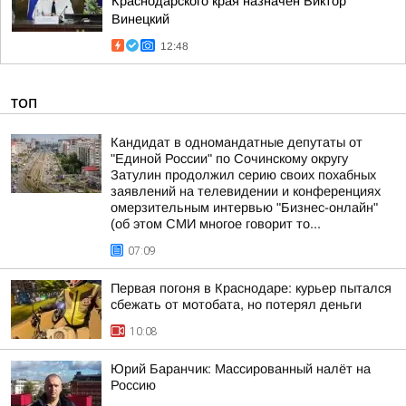
Краснодарского края назначен Виктор
Винецкий
12:48
ТОП
Кандидат в одномандатные депутаты от
"Единой России" по Сочинскому округу
Затулин продолжил серию своих похабных
заявлений на телевидении и конференциях
омерзительным интервью "Бизнес-онлайн"
(об этом СМИ многое говорит то...
07:09
Первая погоня в Краснодаре: курьер пытался
сбежать от мотобата, но потерял деньги
10:08
Юрий Баранчик: Массированный налёт на
Россию