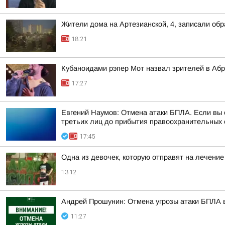
Жители дома на Артезианской, 4, записали об
18:21
Кубаноидами рэпер Мот назвал зрителей в Аб
17:27
Евгений Наумов: Отмена атаки БПЛА. Если вы о
третьих лиц до прибытия правоохранительных о
17:45
Одна из девочек, которую отправят на лечение
13:12
Андрей Прошунин: Отмена угрозы атаки БПЛА 
11:27