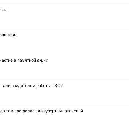
жика
тонн меда
частие в памятной акции
 стали свидетелем работы ПВО?
да там прогрелась до курортных значений