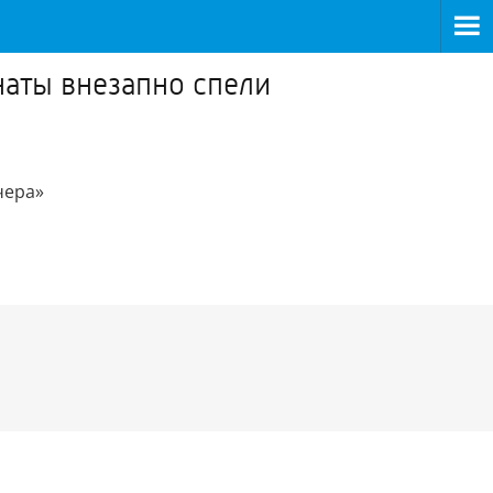
наты внезапно спели
чера»