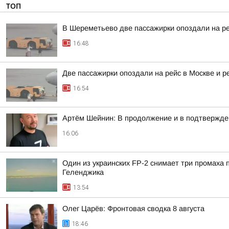
ТОП
В Шереметьево две пассажирки опоздали на р
16:48
Две пассажирки опоздали на рейс в Москве и 
16:54
Артём Шейнин: В продолжение и в подтвержде
16:06
Один из украинских FP-2 снимает три промаха
Геленджика
13:54
Олег Царёв: Фронтовая сводка 8 августа
18:46