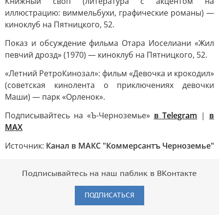
Книжный своп (литература с акцентом на
иллюстрацию: виммельбухи, графические романы) —
киноклуб на Пятницкого, 52.
Показ и обсуждение фильма Отара Иоселиани «Жил
певчий дрозд» (1970) — киноклуб на Пятницкого, 52.
«Летний РетроКинозал»: фильм «Девочка и крокодил»
(советская кинолента о приключениях девочки
Маши) — парк «Орленок».
Подписывайтесь на «Ъ-Черноземье»
в Telegram
|
в
MAX
Источник:
Канал в МАКС "Коммерсантъ Черноземье"
Подписывайтесь на наш паблик в ВКонтакте
ПОДПИСАТЬСЯ