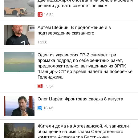
Две пассажирки опоздали на рейс в Москве и
решили догнать самолет пешком
16:54
Артём Шейнин: В продолжение и в
подтверждение сказанного
16:06
Один из украинских FP-2 снимает три
промаха подряд по себе зенитных ракет,
предположительно, выпущенных из ЗРПК
"Панцирь-С1" во время налета на побережье
Геленджика
13:54
Олег Царёв: Фронтовая сводка 8 августа
18:46
Жители дома на Артезианской, 4, записали
обращение на имя главы Следственного
комитета Александра Бастрыкина