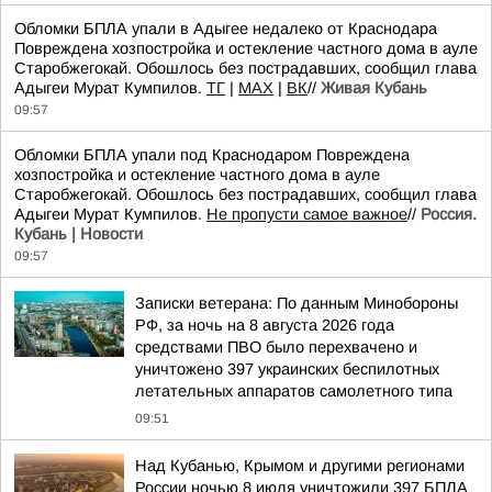
Обломки БПЛА упали в Адыгее недалеко от Краснодара
Повреждена хозпостройка и остекление частного дома в ауле
Старобжегокай. Обошлось без пострадавших, сообщил глава
Адыгеи Мурат Кумпилов.
TГ
|
MAX
|
ВК
//
Живая Кубань
09:57
Обломки БПЛА упали под Краснодаром Повреждена
хозпостройка и остекление частного дома в ауле
Старобжегокай. Обошлось без пострадавших, сообщил глава
Адыгеи Мурат Кумпилов.
Не пропусти самое важное
//
Россия.
Кубань | Новости
09:57
Записки ветерана: По данным Минобороны
РФ, за ночь на 8 августа 2026 года
средствами ПВО было перехвачено и
уничтожено 397 украинских беспилотных
летательных аппаратов самолетного типа
09:51
Над Кубанью, Крымом и другими регионами
России ночью 8 июля уничтожили 397 БПЛА