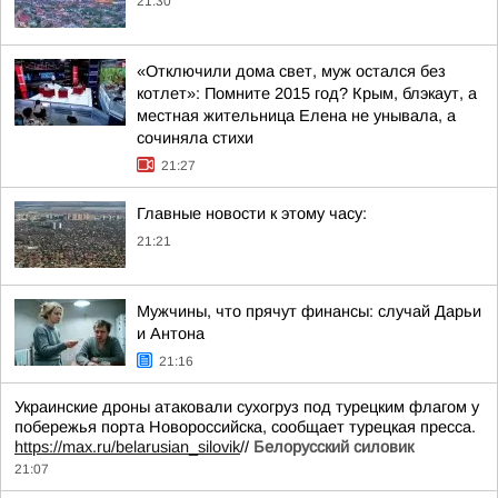
21:30
«Отключили дома свет, муж остался без
котлет»: Помните 2015 год? Крым, блэкаут, а
местная жительница Елена не унывала, а
сочиняла стихи
21:27
Главные новости к этому часу:
21:21
Мужчины, что прячут финансы: случай Дарьи
и Антона
21:16
Украинские дроны атаковали сухогруз под турецким флагом у
побережья порта Новороссийска, сообщает турецкая пресса.
https://max.ru/belarusian_silovik
//
Белорусский силовик
21:07