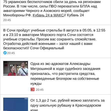
75 украинских беспилотников сбили за день на регионами
России. В том числе, силы ПВО перехватили БПЛА над
акваториями Черного и Азовского морей, сообщает
Минобороны РФ.
Кубань 24 в МАКС
//
Кубань 24
20:45
В Сочи пройдут учебные стрельбы 8 августа в 05:05, в 12:55
и в 23:10 в акватории Морского порта Сочи состоятся
учебные стрельбы. Просим вас сохранять спокойствие.
Отработка действий военными – залог нашей с вами
безопасности!//
Сочи Официальный
20:45
Одна из экс-адвокатов Александры
Митрошиной в ходе судебного заседания
призналась, что растратила средства,
переведенные блогером на собственные
нужды
20:45
От 1,3 до 2 тыс. рублей можно заплатить за
одну школьную рубашку в Краснодарском
крае