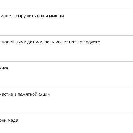
я может разрушить ваши мышцы
я маленькими детьми, речь может идти о поджоге
жика
частие в памятной акции
тонн меда