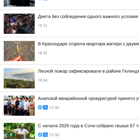
Диета без соблюдения одного важного услови
19:12
В Краснодаре сгорела квартира матери с двум
18:42
Лесной пожар зафиксировали в районе Геленд
18:54
Анапской межрайонной прокуратурой принято у
15:30
С начала 2026 года в Сочи собрано свыше 67 
15:30