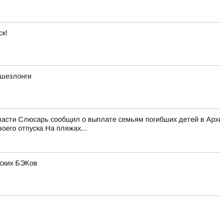
ск!
 шезлонги
области Слюсарь сообщил о выплате семьям погибших детей в Ар
его отпуска На пляжах...
нских БЭКов