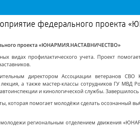
ероприятие федерального проекта
рального проекта «ЮНАРМИЯ.НАСТАВНИЧЕСТВО»
чных видах профилактического учета. Проект помога
наставников.
ительным директором Ассоциации ветеранов СВО К
лекция, а также мастер-классы сотрудников ГУ МВД Р
савтоинспекции и кинологической службы. Завершилось
ты, которая помогает молодёжи сделать осознанный выб
я молодежи региональным отделением движения «ЮНАР