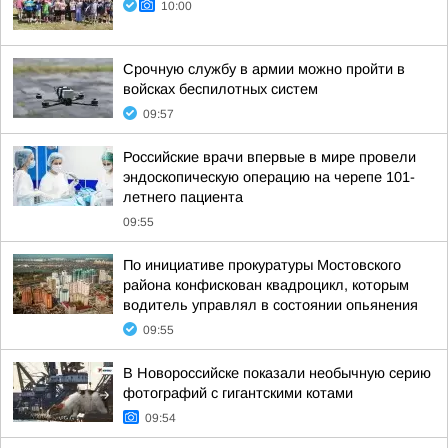
10:00
Срочную службу в армии можно пройти в
войсках беспилотных систем
09:57
Российские врачи впервые в мире провели
эндоскопическую операцию на черепе 101-
летнего пациента
09:55
По инициативе прокуратуры Мостовского
района конфискован квадроцикл, которым
водитель управлял в состоянии опьянения
09:55
В Новороссийске показали необычную серию
фотографий с гигантскими котами
09:54