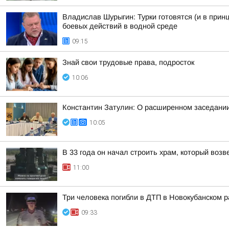
Владислав Шурыгин: Турки готовятся (и в прин
боевых действий в водной среде
09:15
Знай свои трудовые права, подросток
10:06
Константин Затулин: О расширенном заседании
10:05
В 33 года он начал строить храм, который возв
11:00
Три человека погибли в ДТП в Новокубанском 
09:33