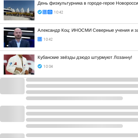
День физкультурника в городе-герое Новоросс
10:42
Александр Коц: ИНОСМИ Северные учения и з
10:42
Кубанские звёзды дзюдо штурмуют Лозанну!
10:04