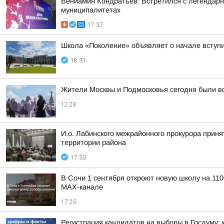
Вениамин Кондратьев: Встретился с легендарн
муниципалитетах
17:37
Школа «Поколение» объявляет о начале вступит
18:31
Жители Москвы и Подмосковья сегодня были 
12:28
И.о. Лабинского межрайонного прокурора прин
территории района
17:33
В Сочи 1 сентября откроют новую школу на 11
MAX-канале
17:25
Регистрация кандидатов на выборы в Госдуму: