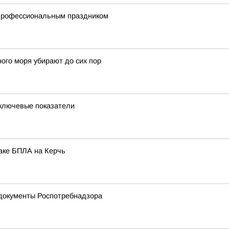
 профессиональным праздником
ного моря убирают до сих пор
 ключевые показатели
таке БПЛА на Керчь
документы Роспотребнадзора