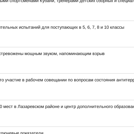
ыми спортсменами Кубани, тренерами детских сборных и специал
ельных испытаний для поступающих в 5, 6, 7, 8 и 10 классы
встревожены мощным звуком, напоминающим взрыв
ято участие в рабочем совещании по вопросам состояния антите
00 мест в Лазаревском районе и центр дополнительного образов
 ключевые показатели