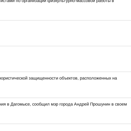
истами по организации физкультурно-массовой работы в
ррористической защищенности объектов, расположенных на
ания в Дагомысе, сообщил мэр города Андрей Прошунин в своем