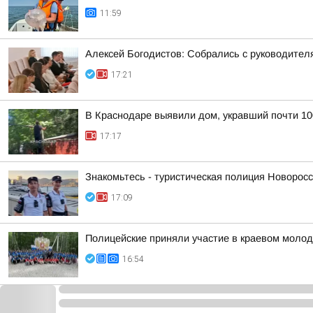
11:59
Алексей Богодистов: Собрались с руководител
17:21
В Краснодаре выявили дом, укравший почти 10
17:17
Знакомьтесь - туристическая полиция Новоросс
17:09
Полицейские приняли участие в краевом моло
16:54