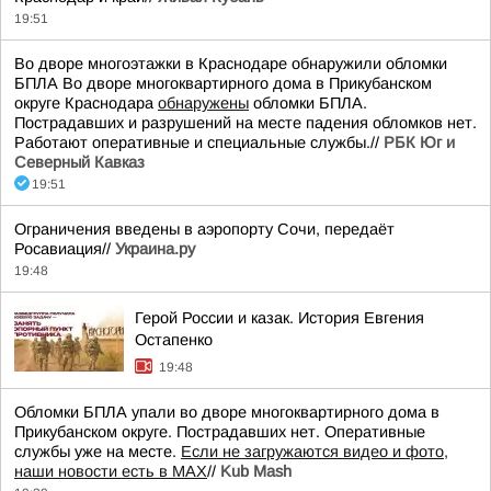
19:51
Во дворе многоэтажки в Краснодаре обнаружили обломки
БПЛА Во дворе многоквартирного дома в Прикубанском
округе Краснодара
обнаружены
обломки БПЛА.
Пострадавших и разрушений на месте падения обломков нет.
Работают оперативные и специальные службы.//
РБК Юг и
Северный Кавказ
19:51
Ограничения введены в аэропорту Сочи, передаёт
Росавиация//
Украина.ру
19:48
Герой России и казак. История Евгения
Остапенко
19:48
Обломки БПЛА упали во дворе многоквартирного дома в
Прикубанском округе. Пострадавших нет. Оперативные
службы уже на месте.
Если не загружаются видео и фото,
наши новости есть в MAX
//
Kub Mash