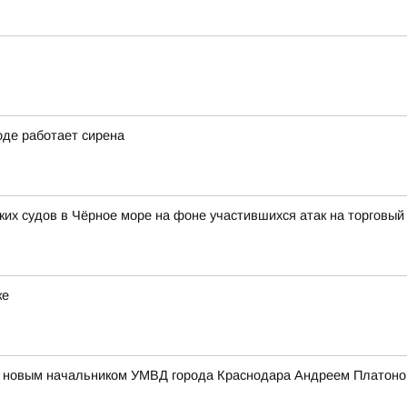
оде работает сирена
их судов в Чёрное море на фоне участившихся атак на торговый 
ке
 с новым начальником УМВД города Краснодара Андреем Платон