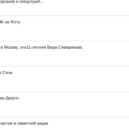
рганов и спецслужб...
ЭК на Ялту
 в Москву, это11-летняя Вера Северинова
в Сочи
рау-Дюрсо
частие в памятной акции