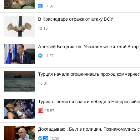
17:07
В Краснодаре отражают атаку ВСУ
12:15
Алексей Богодистов: Уважаемые жители! В гор
11:27
Турция начала ограничивать проход коммерческ
15:01
Туристы помогли спасти лебедя в Новороссийс
15:57
Докладываю.. Был в полиции. Познакомились
10:39