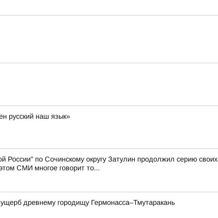
ен русский наш язык»
й России" по Сочинскому округу Затулин продолжил серию свои
том СМИ многое говорит то...
а ущерб древнему городищу Гермонасса–Тмутаракань