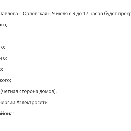
Павлова – Орловская», 9 июля с 9 до 17 часов будет пр
ого;
го;
ого;
о;
кого;
й (четная сторона домов).
ергии #электросети
айона"