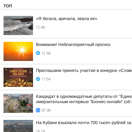
ТОП
«Я бегала, кричала, звала ее»
12:48
Внимание! Неблагоприятный прогноз
12:58
Приглашаем принять участие в конкурсе «Слав
17:54
Кандидат в одномандатные депутаты от "Едино
омерзительным интервью "Бизнес-онлайн" (об э
07:09
На Кубани взыскали почти 700 тысяч рублей з
18:19