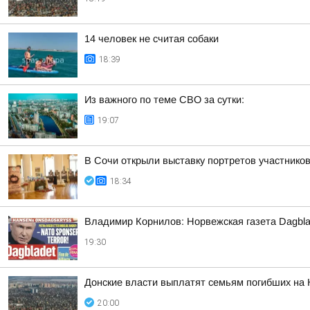
14 человек не считая собаки
18:39
Из важного по теме СВО за сутки:
19:07
В Сочи открыли выставку портретов участнико
18:34
Владимир Корнилов: Норвежская газета Dagbla
19:30
Донские власти выплатят семьям погибших на 
20:00