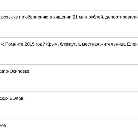
 розыске по обвинению в хищении 21 млн рублей, депортировал
»: Помните 2015 год? Крым, блэкаут, а местная жительница Елен
хипо-Осиповке
нских БЭКов
ков