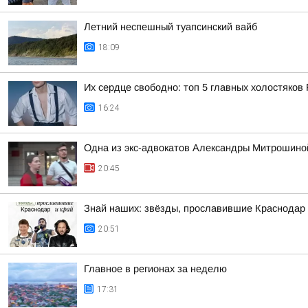
Летний неспешный туапсинский вайб
18:09
Их сердце свободно: топ 5 главных холостяков 
16:24
Одна из экс-адвокатов Александры Митрошиной
20:45
Знай наших: звёзды, прославившие Краснодар 
20:51
Главное в регионах за неделю
17:31