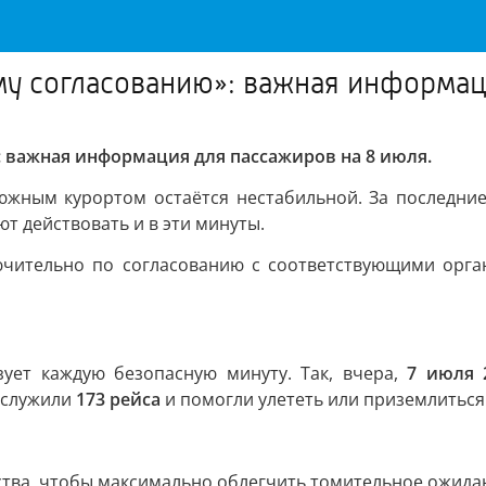
му согласованию»: важная информац
: важная информация для пассажиров на 8 июля.
жным курортом остаётся нестабильной. За последние д
т действовать и в эти минуты.
лючительно по согласованию с соответствующими орга
зует каждую безопасную минуту. Так, вчера,
7 июля 
бслужили
173 рейса
и помогли улететь или приземлитьс
тва, чтобы максимально облегчить томительное ожида