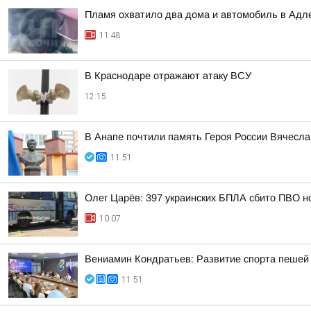
Пламя охватило два дома и автомобиль в Адл
11:48
В Краснодаре отражают атаку ВСУ
12:15
В Анапе почтили память Героя России Вячесла
11:51
Олег Царёв: 397 украинских БПЛА сбито ПВО н
10:07
Вениамин Кондратьев: Развитие спорта пешей 
11:51