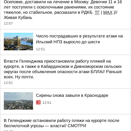
Осиповке, доставили на лечение в Москву. Девочки 11 и 16
лет поступили с осколочными ранениями, их состояние
тяжелое, но стабильное, рассказали в РДКБ.
TГ
|
MAX
|//
Живая Кубань
12:57
Число пострадавших в результате атаки на
Ильский НПЗ выросло до шести
12:51
Власти Геленджика приостановили работу пляжей на
курорте, а также в Кабардинском и Дивноморском сельских
округах после объявления опасности атаки БПЛА//
Раньше
всех. Ну почти.
12:51
Сирены снова завыли в Краснодаре
12:51
В Геленджике остановили работу пляжи на курорте после
беспилотной угрозы — власти//
СМОТРИ