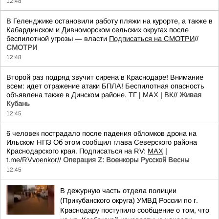
12:48
В Геленджике остановили работу пляжи на курорте, а также в
Кабардинском и Дивноморском сельских округах после
беспилотной угрозы — власти
Подписаться на СМОТРИ
//
СМОТРИ
12:48
Второй раз подряд звучит сирена в Краснодаре! Внимание
всем: идет отражение атаки БПЛА! Беспилотная опасность
объявлена также в Динском районе.
TГ
|
MAX
|
ВК
//
Живая
Кубань
12:45
6 человек пострадало после падения обломков дрона на
Ильском НПЗ Об этом сообщил глава Северского района
Краснодарского края. Подписаться на RV:
MAX
|
t.me/RVvoenkor
//
Операция Z: Военкоры Русской Весны
12:45
В дежурную часть отдела полиции
(Прикубанского округа) УМВД России по г.
Краснодару поступило сообщение о том, что