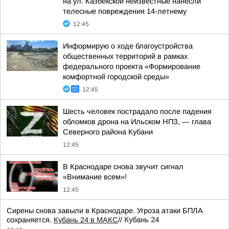
на ул. Казбекской неизвестные нанесли
телесные повреждения 14-летнему
12:45
Информирую о ходе благоустройства
общественных территорий в рамках
федерального проекта «Формирование
комфортной городской среды»
12:45
Шесть человек пострадало после падения
обломков дрона на Ильском НПЗ, — глава
Северного района Кубани
12:45
В Краснодаре снова звучит сигнал
«Внимание всем»!
12:45
Сирены снова завыли в Краснодаре. Угроза атаки БПЛА
сохраняется.
Кубань 24 в МАКС
//
Кубань 24