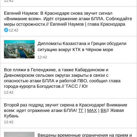
12:42
Евгений Наумов: В Краснодаре снова звучит сигнал
«Внимание всем». Идёт отражение атаки БПЛА. Соблюдайте
меры осторожности.//
Евгений Наумов | глава Краснодара
12:42
Дипломаты Казахстана и Греции обсудили
ситуацию вокруг КТК в Чёрном море
12:42
Все пляжи в Геленджике, а также Кабардинском и
Дивноморском сельских округах закрыты в связи с
опасностью атаки БПЛА и работой ПВО, сообщил глава
города-курорта Богодистов.//
ТАСС / Юг
12:42
Второй раз подряд звучит сирена в Краснодаре! Внимание
всем: идет отражение атаки БПЛА!
TГ
|
MAX
|
ВК
//
Живая
Кубань
12:42
Введены временные ограничения на прием и