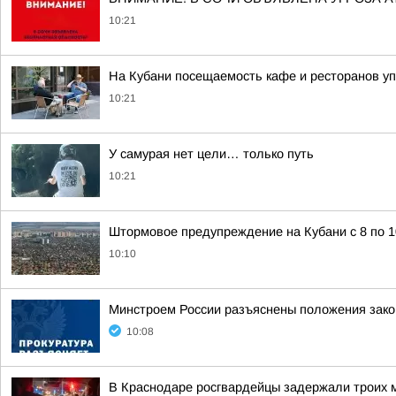
10:21
На Кубани посещаемость кафе и ресторанов у
10:21
У самурая нет цели… только путь
10:21
Штормовое предупреждение на Кубани с 8 по 1
10:10
Минстроем России разъяснены положения зако
10:08
В Краснодаре росгвардейцы задержали троих 