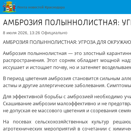
АМБРОЗИЯ ПОЛЫННОЛИСТНАЯ: УГ
Официально
8 июля 2026, 13:26
АМБРОЗИЯ ПОЛЫННОЛИСТНАЯ: УГРОЗА ДЛЯ ОКРУЖАЮ
Амброзия полыннолистная — это злостный карантинн
распространения. Этот сорняк обладает мощной надз
иссушает и истощает почву, но и затеняет возделывае
В период цветения амброзия становится сильным алл
астмы и другие аллергические заболевания. Симптомы
Для эффективной борьбы с амброзией необходимо учи
Скашивание амброзии малоэффективно и не предотвр
не допуская ее массового цветения и созревания семя
На посевах сельскохозяйственных культур реша
агротехнических мероприятий в сочетании с химич