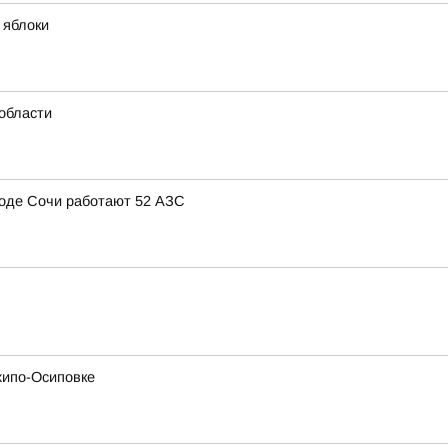
 яблоки
области
ороде Сочи работают 52 АЗС
хипо-Осиповке