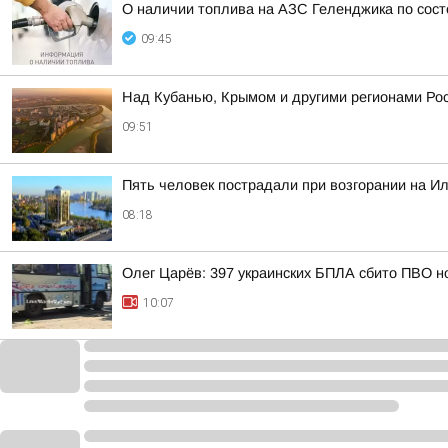
О наличии топлива на АЗС Геленджика по состо
09:45
Над Кубанью, Крымом и другими регионами Ро
09:51
Пять человек пострадали при возгорании на И
08:18
Олег Царёв: 397 украинских БПЛА сбито ПВО н
10:07