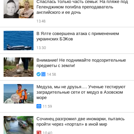
Спаслась только часть семьи: На пляже под
Геленджиком погибла преподаватель
английского и ее дочь
13:48
В Ялте совершена атака с применением
украинских БЭКов
13:30
Внимание! Не поднимайте подозрительные
предметы с земли!
14:58
Медуза, мы не друзья…. Ученые тестируют
заградительные сети от медуз в Азовском
море
11:59
Сочинец разгромил две иномарки, пытаясь
пройти через «портал» в иной мир
10:40