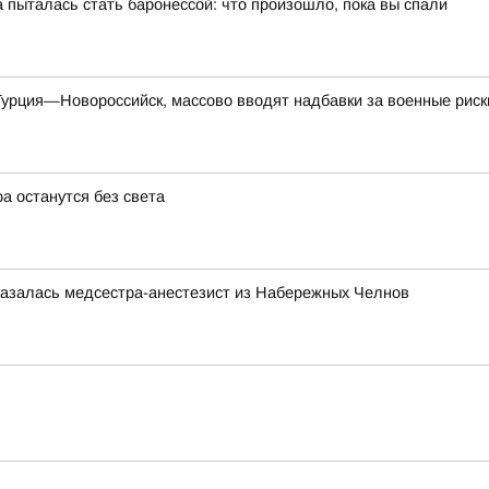
пыталась стать баронессой: что произошло, пока вы спали
урция—Новороссийск, массово вводят надбавки за военные риск
а останутся без света
казалась медсестра-анестезист из Набережных Челнов