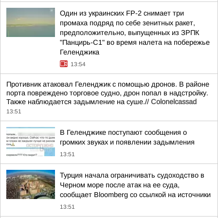
Один из украинских FP-2 снимает три
промаха подряд по себе зенитных ракет,
предположительно, выпущенных из ЗРПК
"Панцирь-С1" во время налета на побережье
Геленджика
13:54
Противник атаковал Геленджик с помощью дронов. В районе
порта повреждено торговое судно, дрон попал в надстройку.
Также наблюдается задымление на суше.//
Colonelcassad
13:51
В Геленджике поступают сообщения о
громких звуках и появлении задымления
13:51
Турция начала ограничивать судоходство в
Черном море после атак на ее суда,
сообщает Bloomberg со ссылкой на источники
13:51