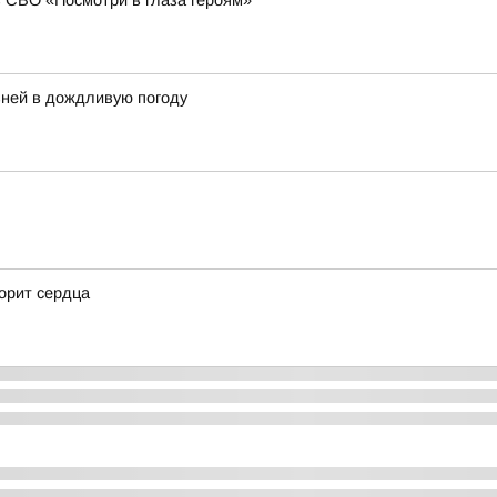
в СВО «Посмотри в глаза героям»
ней в дождливую погоду
корит сердца