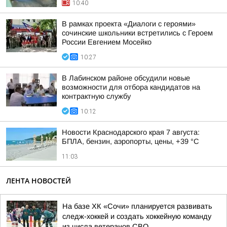
10:40
В рамках проекта «Диалоги с героями»
сочинские школьники встретились с Героем
России Евгением Мосейко
10:27
В Лабинском районе обсудили новые
возможности для отбора кандидатов на
контрактную службу
10:12
Новости Краснодарского края 7 августа:
БПЛА, бензин, аэропорты, цены, +39 °C
11:03
ЛЕНТА НОВОСТЕЙ
На базе ХК «Сочи» планируется развивать
следж-хоккей и создать хоккейную команду
из числа ветеранов СВО