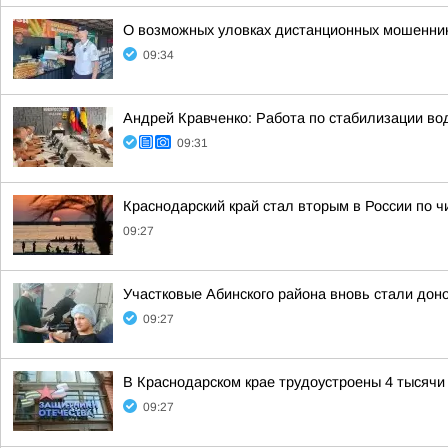
О возможных уловках дистанционных мошеннико
09:34
Андрей Кравченко: Работа по стабилизации во
09:31
Краснодарский край стал вторым в России по ч
09:27
Участковые Абинского района вновь стали до
09:27
В Краснодарском крае трудоустроены 4 тысяч
09:27