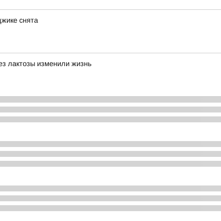
джике снята
без лактозы изменили жизнь