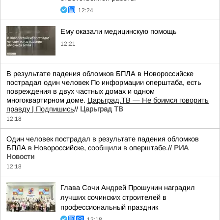
12:24
Ему оказали медицинскую помощь
12:21
В результате падения обломков БПЛА в Новороссийске
пострадал один человек По информации оперштаба, есть
повреждения в двух частных домах и одном
многоквартирном доме.
Царьград.ТВ — Не боимся говорить
правду | Подпишись
//
Царьград ТВ
12:18
Один человек пострадал в результате падения обломков
БПЛА в Новороссийске,
сообщили
в оперштабе.//
РИА
Новости
12:18
Глава Сочи Андрей Прошунин наградил
лучших сочинских строителей в
профессиональный праздник
12:18