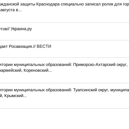
ражданской защиты Краснодара специально записал ролик для го
вгуста в...
ётов//
Украина.ру
ает Росавиация.//
ВЕСТИ
 муниципальных образований: Приморско-Ахтарский округ, г. 
армейский, Кореновский...
 муниципальных образований: Туапсинский округ, муниципальный
й, Крымский...