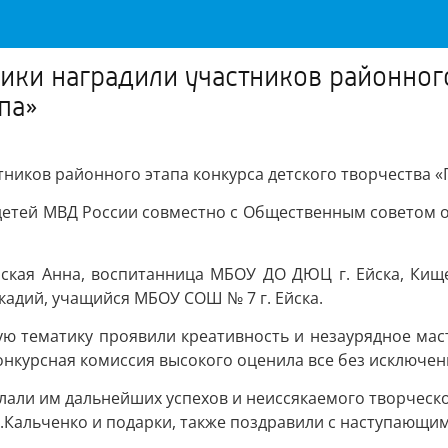
ики наградили участников районного
па»
тников районного этапа конкурса детского творчества 
етей МВД России совместно с Общественным советом ор
арская Анна, воспитанница МБОУ ДО ДЮЦ г. Ейска, Кищ
ркадий, учащийся МБОУ СОШ № 7 г. Ейска.
ую тематику проявили креативность и незаурядное мас
нкурсная комиссия высокого оценила все без исключен
лали им дальнейших успехов и неиссякаемого творческо
Н.Кальченко и подарки, также поздравили с наступающ