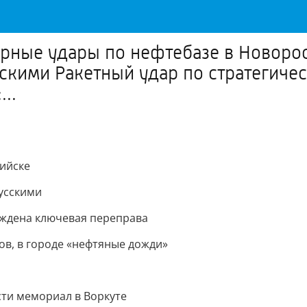
торные удары по нефтебазе в Новоро
скими Ракетный удар по стратегичес
..
сийске
усскими
еждена ключевая переправа
ов, в городе «нефтяные дожди»
ти мемориал в Воркуте