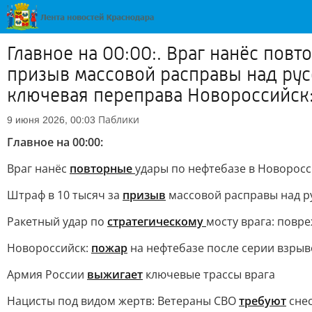
Главное на 00:00:. Враг нанёс пов
призыв массовой расправы над рус
ключевая переправа Новороссийск:.
Паблики
9 июня 2026, 00:03
Главное на 00:00:
Враг нанёс
повторные
удары по нефтебазе в Новорос
Штраф в 10 тысяч за
призыв
массовой расправы над р
Ракетный удар по
стратегическому
мосту врага: повр
Новороссийск:
пожар
на нефтебазе после серии взрыв
Армия России
выжигает
ключевые трассы врага
Нацисты под видом жертв: Ветераны СВО
требуют
снес