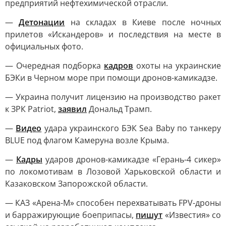
предприятий нефтехимической отрасли.
—
Детонации
на складах в Киеве после ночных
прилетов «Искандеров» и последствия на месте в
официальных фото.
— Очередная подборка
кадров
охоты на украинские
БЭКи в Черном море при помощи дронов-камикадзе.
— Украина получит лицензию на производство ракет
к ЗРК Patriot,
заявил
Дональд Трамп.
—
Видео
удара украинского БЭК Sea Baby по танкеру
BLUE под флагом Камеруна возле Крыма.
—
Кадры
ударов дронов-камикадзе «Герань-4 сикер»
по локомотивам в Лозовой Харьковской области и
Казаковском Запорожской области.
— КАЗ «Арена-М» способен перехватывать FPV-дроны
и барражирующие боеприпасы,
пишут
«Известия» со