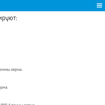
ируют:
онны зерна.
ерна.