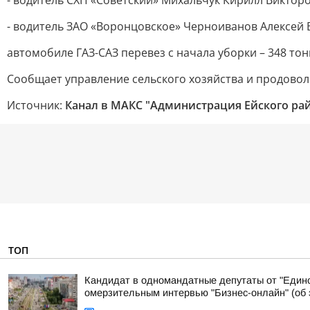
- водитель СХП «Советский» Михальчук Кирилл Викторо
- водитель ЗАО «Воронцовское» Черноиванов Алексей
автомобиле ГАЗ-САЗ перевез с начала уборки – 348 тон
Сообщает управление сельского хозяйства и продово
Источник:
Канал в МАКС "Администрация Ейского ра
ТОП
Кандидат в одномандатные депутаты от "Едино
омерзительным интервью "Бизнес-онлайн" (об э