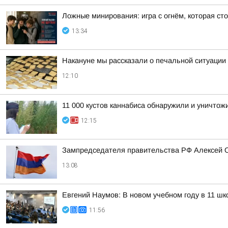
Ложные минирования: игра с огнём, которая ст
13:34
Накануне мы рассказали о печальной ситуации 
12:10
11 000 кустов каннабиса обнаружили и уничтож
12:15
Зампредседателя правительства РФ Алексей О
13:08
Евгений Наумов: В новом учебном году в 11 ш
11:56