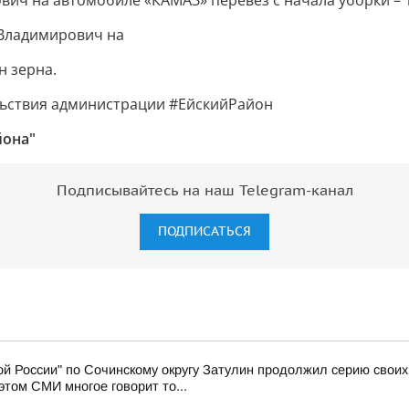
вич на автомобиле «КАМАЗ» перевез с начала уборки – 1
 Владимирович на
н зерна.
льствия администрации #ЕйскийРайон
йона"
Подписывайтесь на наш Telegram-канал
ПОДПИСАТЬСЯ
й России" по Сочинскому округу Затулин продолжил серию свои
том СМИ многое говорит то...