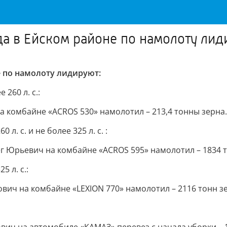
да в Ейском районе по намолоту лид
е по намолоту лидируют:
260 л. с.:
 комбайне «ACROS 530» намолотил – 213,4 тонны зерна.
. с. и не более 325 л. с. :
г Юрьевич на комбайне «ACROS 595» намолотил – 1834 т
 л. с.:
вич на комбайне «LEXION 770» намолотил – 2116 тонн з