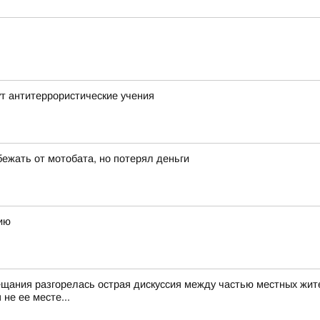
т антитеррористические учения
бежать от мотобата, но потерял деньги
ию
ещания разгорелась острая дискуссия между частью местных жит
не ее месте...